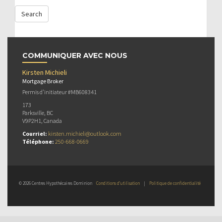
COMMUNIQUER AVEC NOUS
Kirsten Michieli
Mortgage Broker
Permis d’initiateur #MB608341
173
Parksville, BC
V9P2H1, Canada
Courriel:
kirsten.michieli@outlook.com
Téléphone:
250-668-0669
© 2026 Centres Hypothécaires Dominion
Conditions d’utilisation
|
Politique de confidentialité